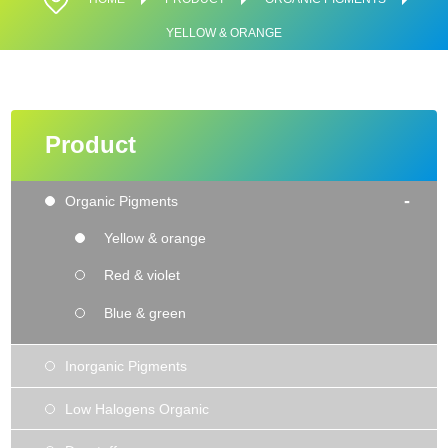
YELLOW & ORANGE
Product
-
Organic Pigments
Yellow & orange
Red & violet
Blue & green
Inorganic Pigments
Low Halogens Organic