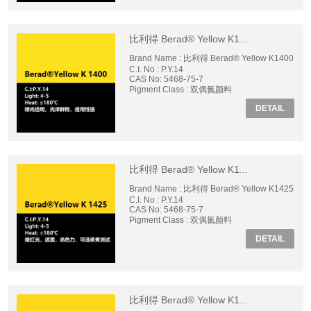
比利得 Berad® Yellow K1...
Brand Name : 比利得 Berad® Yellow K1400
C.I. No : P.Y.14
CAS No: 5468-75-7
Pigment Class : 双偶氮颜料
DETAIL
比利得 Berad® Yellow K1...
Brand Name : 比利得 Berad® Yellow K1425
C.I. No : P.Y.14
CAS No: 5468-75-7
Pigment Class : 双偶氮颜料
DETAIL
比利得 Berad® Yellow K1...