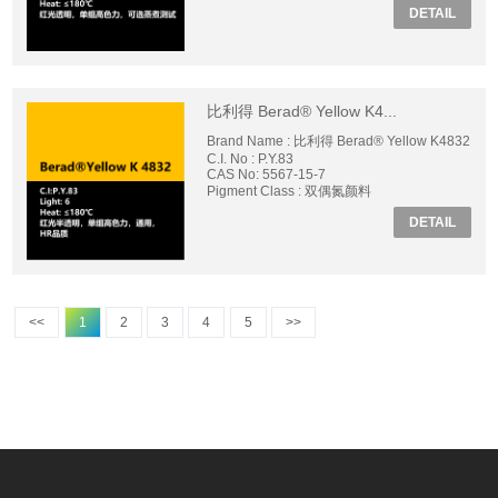
DETAIL
比利得 Berad® Yellow K4...
Brand Name : 比利得 Berad® Yellow K4832
C.I. No : P.Y.83
CAS No: 5567-15-7
Pigment Class : 双偶氮颜料
DETAIL
<<
1
2
3
4
5
>>