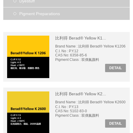
Dyestuff
Pigment Preparations
比利得 Berad® Yellow K1...
Brand Name : 比利得 Berad® Yellow K1206
C.I. No : P.Y.12
CAS No: 6358-85-6
Pigment Class : 双偶氮颜料
DETAIL
比利得 Berad® Yellow K2...
Brand Name : 比利得 Berad® Yellow K2600
C.I. No : P.Y.13
CAS No: 5102-83-0
Pigment Class : 双偶氮颜料
DETAIL