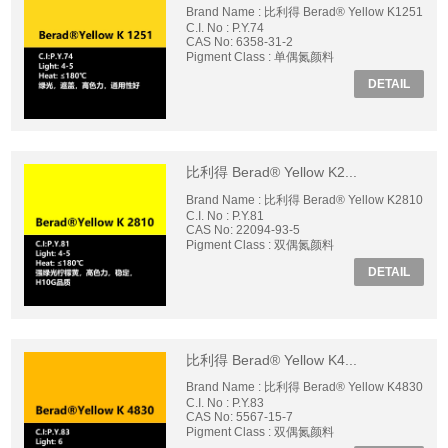
Brand Name : 比利得 Berad® Yellow K1251
C.I. No : P.Y.74
CAS No: 6358-31-2
Pigment Class : 单偶氮颜料
DETAIL
比利得 Berad® Yellow K2...
Brand Name : 比利得 Berad® Yellow K2810
C.I. No : P.Y.81
CAS No: 22094-93-5
Pigment Class : 双偶氮颜料
DETAIL
比利得 Berad® Yellow K4...
Brand Name : 比利得 Berad® Yellow K4830
C.I. No : P.Y.83
CAS No: 5567-15-7
Pigment Class : 双偶氮颜料