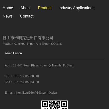
Home
About
Product
Industry Applications
News
Contact
佛山市卡明克进出口有限公司
FoShan Kemikoul Import And Export CO.,Ltd.
Asian liaison
Add：
18-341 Pearl Plaza HuangQi NanHai FoShan.
TEL：
+86-757-85938910
FAX：
+86-757-85953820
E-mail：
Kemikoul666@163.com (Asia）